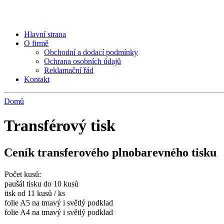
Hlavní strana
O firmě
Obchodní a dodací podmínky
Ochrana osobních údajů
Reklamační řád
Kontakt
Domů
Transférový tisk
Ceník transferového plnobarevného tisku
Počet kusů:
paušál tisku do 10 kusů
tisk od 11 kusů / ks
folie A5 na tmavý i světlý podklad
folie A4 na tmavý i světlý podklad