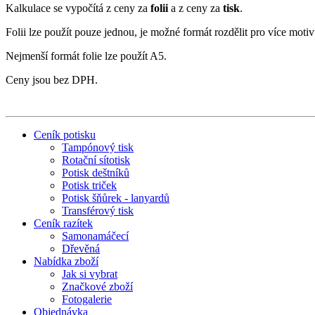
Kalkulace se vypočítá z ceny za
folii
a z ceny za
tisk
.
Folii lze použít pouze jednou, je možné formát rozdělit pro více motiv
Nejmenší formát folie lze použít A5.
Ceny jsou bez DPH.
Ceník potisku
Tampónový tisk
Rotační sítotisk
Potisk deštníků
Potisk triček
Potisk šňůrek - lanyardů
Transférový tisk
Ceník razítek
Samonamáčecí
Dřevěná
Nabídka zboží
Jak si vybrat
Značkové zboží
Fotogalerie
Objednávka